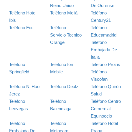
Reino Unido
De Ourense
Teléfono Hotel
Teléfono Meliá
Teléfono
Ibis
Century21
Teléfono Fcc
Teléfono
Teléfono
Servicio Tecnico
Educamadrid
Orange
Teléfono
Embajada De
Italia
Teléfono
Teléfono Ion
Teléfono Prozis
Springfield
Mobile
Teléfono
Viscofan
Teléfono Ni Hao
Teléfono Dealz
Teléfono Quirón
Jerez
Salud
Teléfono
Teléfono
Teléfono Centro
Leovegas
Balenciaga
Comercial
Equinoccio
Teléfono
Teléfono
Teléfono Hotel
Embajada De
Motocard
Praga