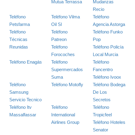
Mutua Terrassa
Mudanzas
Recio
Teléfono
Teléfono Vilma
Teléfono
Petsfarma
Oil Sl
Agencia Astorga
Teléfono
Teléfono
Teléfono Funko
Técnicas
Patreon
Pop
Reunidas
Teléfono
Teléfono Policía
Forocoches
Local Murcia
Teléfono Enagás
Teléfono
Teléfono
Supermercados
Fancentro
Suma
Teléfono Ivoox
Teléfono
Teléfono Motofly
Teléfono Bodega
Samsung
De Los
Servicio Tecnico
Secretos
Teléfono Itv
Teléfono
Teléfono
Massalfassar
International
Tropicfeel
Airlines Group
Teléfono Hoteles
Senator