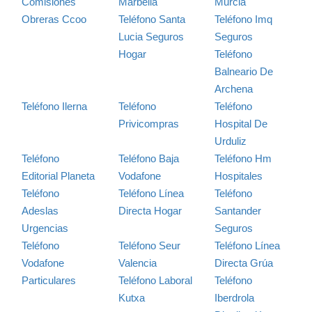
Comisiones
Marbella
Murcia
Obreras Ccoo
Teléfono Santa
Teléfono Imq
Lucia Seguros
Seguros
Hogar
Teléfono
Balneario De
Archena
Teléfono Ilerna
Teléfono
Teléfono
Privicompras
Hospital De
Urduliz
Teléfono
Teléfono Baja
Teléfono Hm
Editorial Planeta
Vodafone
Hospitales
Teléfono
Teléfono Línea
Teléfono
Adeslas
Directa Hogar
Santander
Urgencias
Seguros
Teléfono
Teléfono Seur
Teléfono Línea
Vodafone
Valencia
Directa Grúa
Particulares
Teléfono Laboral
Teléfono
Kutxa
Iberdrola