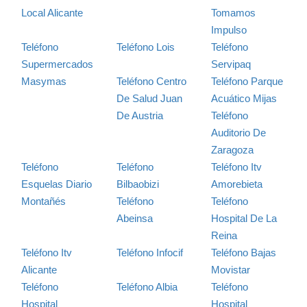
Local Alicante
Tomamos
Impulso
Teléfono
Teléfono Lois
Teléfono
Supermercados
Servipaq
Masymas
Teléfono Centro
Teléfono Parque
De Salud Juan
Acuático Mijas
De Austria
Teléfono
Auditorio De
Zaragoza
Teléfono
Teléfono
Teléfono Itv
Esquelas Diario
Bilbaobizi
Amorebieta
Montañés
Teléfono
Teléfono
Abeinsa
Hospital De La
Reina
Teléfono Itv
Teléfono Infocif
Teléfono Bajas
Alicante
Movistar
Teléfono
Teléfono Albia
Teléfono
Hospital
Hospital