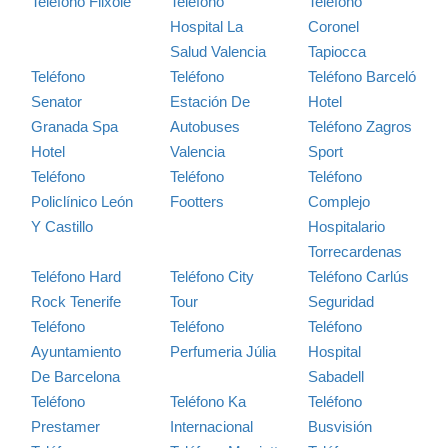
Teléfono Flixolé
Teléfono
Teléfono
Hospital La
Coronel
Salud Valencia
Tapiocca
Teléfono
Teléfono
Teléfono Barceló
Senator
Estación De
Hotel
Granada Spa
Autobuses
Teléfono Zagros
Hotel
Valencia
Sport
Teléfono
Teléfono
Teléfono
Policlínico León
Footters
Complejo
Y Castillo
Hospitalario
Torrecardenas
Teléfono Hard
Teléfono City
Teléfono Carlús
Rock Tenerife
Tour
Seguridad
Teléfono
Teléfono
Teléfono
Ayuntamiento
Perfumeria Júlia
Hospital
De Barcelona
Sabadell
Teléfono
Teléfono Ka
Teléfono
Prestamer
Internacional
Busvisión