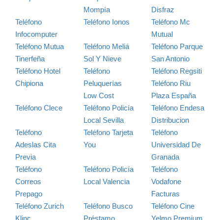
Mompía
Disfraz
Teléfono
Teléfono Ionos
Teléfono Mc
Infocomputer
Mutual
Teléfono Mutua
Teléfono Meliá
Teléfono Parque
Tinerfeña
Sol Y Nieve
San Antonio
Teléfono Hotel
Teléfono
Teléfono Regsiti
Chipiona
Peluquerías
Teléfono Riu
Low Cost
Plaza España
Teléfono Clece
Teléfono Policía
Teléfono Endesa
Local Sevilla
Distribucion
Teléfono
Teléfono Tarjeta
Teléfono
Adeslas Cita
You
Universidad De
Previa
Granada
Teléfono
Teléfono Policía
Teléfono
Correos
Local Valencia
Vodafone
Prepago
Facturas
Teléfono Zurich
Teléfono Busco
Teléfono Cine
Klinc
Préstamo
Yelmo Premium