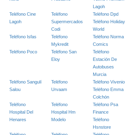
Lagoh
Teléfono Cine
Teléfono
Teléfono Dpd
Lagoh
Supermercados
Teléfono Holiday
Codi
World
Teléfono Isfas
Teléfono
Teléfono Norma
Mykredit
Comics
Teléfono Poco
Teléfono San
Teléfono
Eloy
Estación De
Autobuses
Murcia
Teléfono Sangulí
Teléfono
Teléfono Vivenio
Salou
Urvaam
Teléfono Emma
Colchón
Teléfono
Teléfono
Teléfono Psa
Hospital Del
Hospital Hm
Finance
Henares
Modelo
Teléfono
Hsnstore
Teléfono
Teléfono
Teléfono