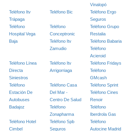
Vinalopó
Teléfono Itv
Teléfono Bic
Teléfono Ergo
Trápaga
Seguros
Teléfono
Teléfono
Teléfono Grupo
Hospital Vega
Conceptronic
Restalia
Baja
Teléfono Itv
Teléfono Babaria
Zamudio
Teléfono
Acieroid
Teléfono Línea
Teléfono Itv
Teléfono Fridays
Directa
Arrigorriaga
Teléfono
Siniestros
GMcash
Teléfono
Teléfono Casa
Teléfono Sprint
Estación De
Del Mar -
Teléfono Cines
Autobuses
Centro De Salud
Renoir
Badajoz
Teléfono
Teléfono
Zonapharma
Iberdrola Gas
Teléfono Hotel
Teléfono Spb
Teléfono
Cimbel
Seguros
Autocine Madrid