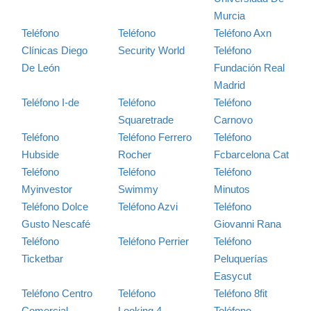
Murcia
Teléfono
Teléfono
Teléfono Axn
Clínicas Diego
Security World
Teléfono
De León
Fundación Real
Madrid
Teléfono I-de
Teléfono
Teléfono
Squaretrade
Carnovo
Teléfono
Teléfono Ferrero
Teléfono
Hubside
Rocher
Fcbarcelona Cat
Teléfono
Teléfono
Teléfono
Myinvestor
Swimmy
Minutos
Teléfono Dolce
Teléfono Azvi
Teléfono
Gusto Nescafé
Giovanni Rana
Teléfono
Teléfono Perrier
Teléfono
Ticketbar
Peluquerías
Easycut
Teléfono Centro
Teléfono
Teléfono 8fit
Comercial
Looking 4
Teléfono