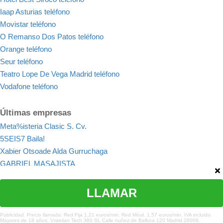
Iaap Asturias teléfono
Movistar teléfono
O Remanso Dos Patos teléfono
Orange teléfono
Seur teléfono
Teatro Lope De Vega Madrid teléfono
Vodafone teléfono
Últimas empresas
Meta%isteria Clasic S. Cv.
5SEIS7 Baila!
Xabier Otsoade Alda Gurruchaga
GABRIEL MASAJISTA
Confort Cuerpo y Mente, Masajes y tratamientos corporales en
Vitoria-Gasteiz
LLAMAR
Fernando González de Zárate - Masaje Antiestrés
¿Te hemos ayudado?
5Senses
Publicidad. Precio llamada: Red Fija 1,21 euros/min. Red Móvil. 1,57 euros/min. IVA incluido.
Mayores de 18 años. Vriseilan Tech 360 SL Calle nuñez de Balboa 120 Madrid 28006.