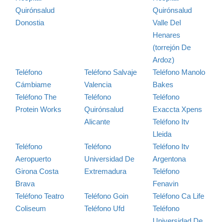
Quirónsalud
Quirónsalud
Donostia
Valle Del
Henares
(torrejón De
Ardoz)
Teléfono
Teléfono Salvaje
Teléfono Manolo
Cámbiame
Valencia
Bakes
Teléfono The
Teléfono
Teléfono
Protein Works
Quirónsalud
Exaccta Xpens
Alicante
Teléfono Itv
Lleida
Teléfono
Teléfono
Teléfono Itv
Aeropuerto
Universidad De
Argentona
Girona Costa
Extremadura
Teléfono
Brava
Fenavin
Teléfono Teatro
Teléfono Goin
Teléfono Ca Life
Coliseum
Teléfono Ufd
Teléfono
Universidad De