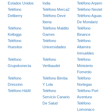
Estados Unidos
India
Teléfono Arpem
Teléfono
Teléfono Merca2
Teléfono Nextel
Deliberry
Teléfono Devir
Teléfono Aguas
Iberia
De Mondariz
Teléfono
Teléfono Maldito
Teléfono
Kelloggs
Games
Binance
Teléfono
Teléfono
Teléfono
Huesitos
Universidades
Altamira
Inmuebles
Teléfono
Teléfono
Teléfono
Grupokonecta
Vertbaudet
Ministerio
Fomento
Teléfono
Teléfono Bimba
Teléfono
Dressinn
Y Lola
Nortegas
Teléfono H&M
Teléfono
Teléfono Port
Servicio Canario
Aventura
De Salud
Teléfono
Lomonaco