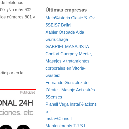
 de teléfonos
Últimas empresas
s900. ¡No más 902,
e los números 901 y
Meta%isteria Clasic S. Cv.
5SEIS7 Baila!
Xabier Otsoade Alda
Gurruchaga
GABRIEL MASAJISTA
Confort Cuerpo y Mente,
Masajes y tratamientos
corporales en Vitoria-
ticipar en la
Gasteiz
Fernando González de
Zárate - Masaje Antiestrés
5Senses
Planell Vega Instal%lacions
S.l.
Insta%Cions I
Manteniments T.J.S.L.