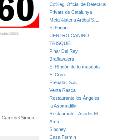
Co%egi Oficial de Detectius
Privats de Catalunya
Meta%isteria Artibal S.L.
El Fogon
CENTRO CANINO
TRISQUEL
Pinar Del Rey
Brañavalera
El RIncón de tu mascota
El Corro
Prénatal, S.a.
Venta Rasca
Restaurante los Ángeles
la Asomadilla
Restaurante - Asador El
Carril del Siroco,
Arco
Siboney
Casa Fermin