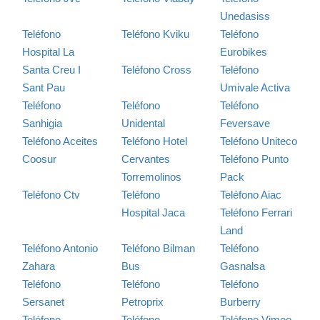
Unedasiss
Teléfono
Teléfono Kviku
Teléfono
Hospital La
Eurobikes
Santa Creu I
Teléfono Cross
Teléfono
Sant Pau
Umivale Activa
Teléfono
Teléfono
Teléfono
Sanhigia
Unidental
Feversave
Teléfono Aceites
Teléfono Hotel
Teléfono Uniteco
Coosur
Cervantes
Teléfono Punto
Torremolinos
Pack
Teléfono Ctv
Teléfono
Teléfono Aiac
Hospital Jaca
Teléfono Ferrari
Land
Teléfono Antonio
Teléfono Bilman
Teléfono
Zahara
Bus
Gasnalsa
Teléfono
Teléfono
Teléfono
Sersanet
Petroprix
Burberry
Teléfono
Teléfono
Teléfono Vimeo