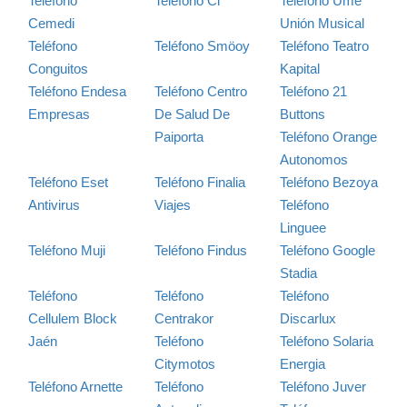
Teléfono
Teléfono Cl
Teléfono Ume
Cemedi
Unión Musical
Teléfono
Teléfono Smöoy
Teléfono Teatro
Conguitos
Kapital
Teléfono Endesa
Teléfono Centro
Teléfono 21
Empresas
De Salud De
Buttons
Paiporta
Teléfono Orange
Autonomos
Teléfono Eset
Teléfono Finalia
Teléfono Bezoya
Antivirus
Viajes
Teléfono
Linguee
Teléfono Muji
Teléfono Findus
Teléfono Google
Stadia
Teléfono
Teléfono
Teléfono
Cellulem Block
Centrakor
Discarlux
Jaén
Teléfono
Teléfono Solaria
Citymotos
Energia
Teléfono Arnette
Teléfono
Teléfono Juver