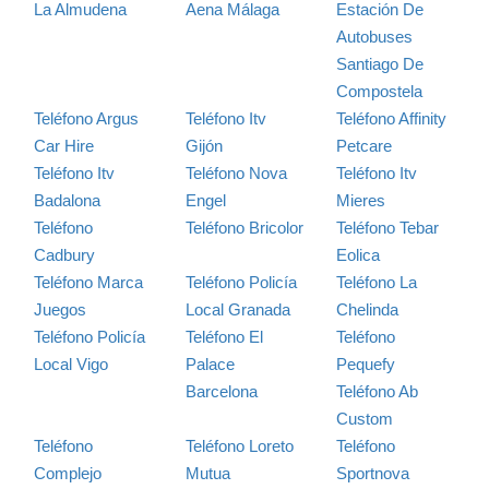
La Almudena
Aena Málaga
Estación De
Autobuses
Santiago De
Compostela
Teléfono Argus
Teléfono Itv
Teléfono Affinity
Car Hire
Gijón
Petcare
Teléfono Itv
Teléfono Nova
Teléfono Itv
Badalona
Engel
Mieres
Teléfono
Teléfono Bricolor
Teléfono Tebar
Cadbury
Eolica
Teléfono Marca
Teléfono Policía
Teléfono La
Juegos
Local Granada
Chelinda
Teléfono Policía
Teléfono El
Teléfono
Local Vigo
Palace
Pequefy
Barcelona
Teléfono Ab
Custom
Teléfono
Teléfono Loreto
Teléfono
Complejo
Mutua
Sportnova