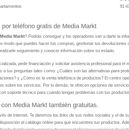
partamentos
91 6
 por teléfono gratis de Media Markt
e Media Markt
? Podrás conseguir y los operadores van a darte la inf
De modo que puedes hacer tus compras, gestionar tus devoluciones o
ealizarle seguimiento y conocer información sobre su estado.
ializada, pedir financiación y solicitar asistencia profesional para el
s a tus preguntas tales como: ¿Cuáles son las alternativas para prot
aciones? y ¿Cómo es la venta telefónica de productos? El centro o
s sobre los servicios. Por lo demás, te ofrecen opciones de servic
 con soporte técnico para cuando tengas problemas con tus producto
r con Media Markt también gratuitas.
és de Internet. Te daremos los links de sus redes sociales y el de su
 disposición el catálogo online para que encuentres tus productos. A