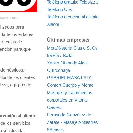
Teléfono gratuito Telepizza
Teléfono Ups
Teléfono atención al cliente
Xiaomi
ilizados para
 darte los enlaces
Últimas empresas
rtículos de
Meta%isteria Clasic S. Cv.
tención para que
5SEIS7 Baila!
Xabier Otsoade Alda
rodomésticos,
Gurruchaga
dónde los clientes
GABRIEL MASAJISTA
leza, equipos de
Confort Cuerpo y Mente,
Masajes y tratamientos
corporales en Vitoria-
Gasteiz
Fernando González de
atención al cliente,
Zárate - Masaje Antiestrés
de los servicios
5Senses
personalizada.