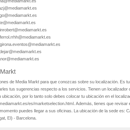
ena@mediamarkt.es
azj@mediamarkt.es
rgo@mediamarkt.es
te@mediamarkt.es
inrobert@mediamarkt.es
errol.rrhh@mediamarkt.es
irona.eventos@mediamarkt.es
dejar@mediamarkt.es
anor@mediamarkt.es
 Markt
aciones de Media Markt para que conozcas sobre su localización. Es t
les tus sugerencias respecto a los servicios. Tienen un localizador d
ubicación, por lo tanto solo debes colocar tu ubicación en el localiza
mediamarkt.es/es/marketselection.html. Además, tienes que revisar e
omento puedes llegar a sus oficinas. La ubicación de la sede es: C
at, El) - Barcelona.