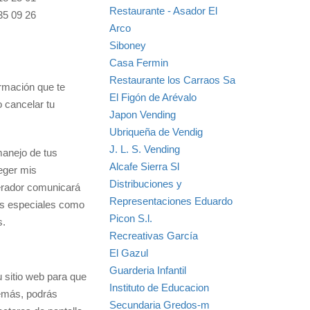
Restaurante - Asador El
35 09 26
Arco
Siboney
Casa Fermin
Restaurante los Carraos Sa
ormación que te
El Figón de Arévalo
 cancelar tu
Japon Vending
Ubriqueña de Vendig
J. L. S. Vending
 manejo de tus
Alcafe Sierra Sl
eger mis
Distribuciones y
perador comunicará
Representaciones Eduardo
ios especiales como
Picon S.l.
s.
Recreativas García
El Gazul
Guarderia Infantil
 sitio web para que
Instituto de Educacion
demás, podrás
Secundaria Gredos-m