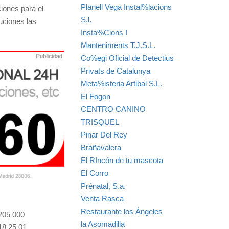
Planell Vega Instal%lacions
iones para el
S.l.
uciones las
Insta%Cions I
Manteniments T.J.S.L.
Co%egi Oficial de Detectius
Privats de Catalunya
Meta%isteria Artibal S.L.
El Fogon
CENTRO CANINO
TRISQUEL
Pinar Del Rey
Brañavalera
El RIncón de tu mascota
El Corro
Prénatal, S.a.
Venta Rasca
Restaurante los Ángeles
205 000
la Asomadilla
18 25 01