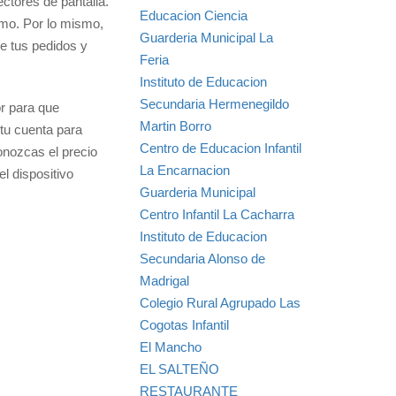
ctores de pantalla.
Educacion Ciencia
imo. Por lo mismo,
Guarderia Municipal La
de tus pedidos y
Feria
Instituto de Educacion
Secundaria Hermenegildo
or para que
Martin Borro
tu cuenta para
Centro de Educacion Infantil
onozcas el precio
La Encarnacion
el dispositivo
Guarderia Municipal
Centro Infantil La Cacharra
Instituto de Educacion
Secundaria Alonso de
Madrigal
Colegio Rural Agrupado Las
Cogotas Infantil
El Mancho
EL SALTEÑO
RESTAURANTE