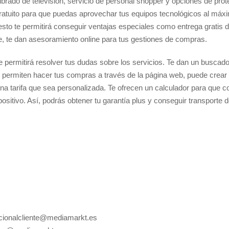
ibrado de televisión, servicio de personal shopper y opciones de prote
 gratuito para que puedas aprovechar tus equipos tecnológicos al máx
 esto te permitirá conseguir ventajas especiales como entrega gratis 
e, te dan asesoramiento online para tus gestiones de compras.
 permitirá resolver tus dudas sobre los servicios. Te dan un buscad
e permiten hacer tus compras a través de la página web, puede crear 
 una tarifa que sea personalizada. Te ofrecen un calculador para que c
spositivo. Así, podrás obtener tu garantía plus y conseguir transporte d
cionalcliente@mediamarkt.es