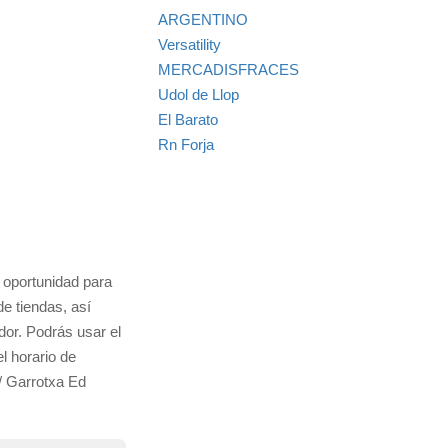
ARGENTINO
Versatility
MERCADISFRACES
Udol de Llop
El Barato
Rn Forja
u oportunidad para
e tiendas, así
dor. Podrás usar el
l horario de
/ Garrotxa Ed