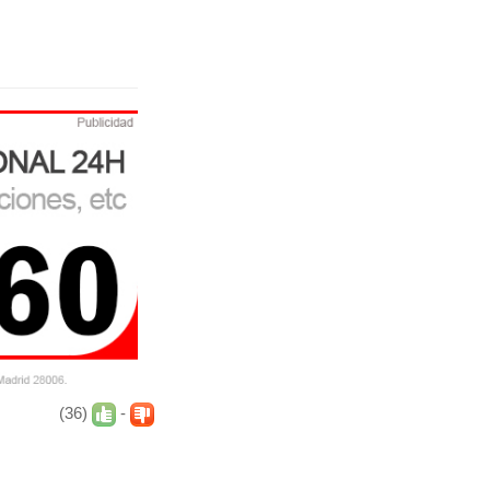
(36)
-