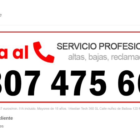
e
liente
es