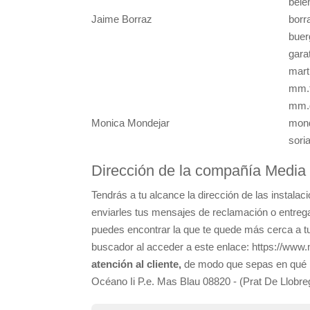
bel
Jaime Borraz
borr
bue
gara
mart
mm.f
mm.g
Monica Mondejar
mon
sori
Dirección de la compañía Media
Tendrás a tu alcance la dirección de las instal
enviarles tus mensajes de reclamación o entregar
puedes encontrar la que te quede más cerca a tu 
buscador al acceder a este enlace: https://www.
atención al cliente,
de modo que sepas en qué m
Océano Ii P.e. Mas Blau 08820 - (Prat De Llobreg