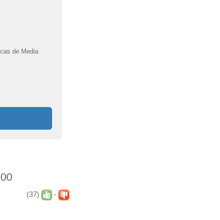
ozcas de Media
900
(37)
-