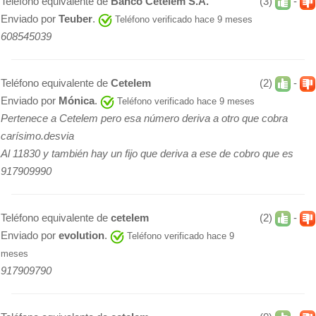
Teléfono equivalente de
Banco Cetelem S.A.
(3)
-
Enviado por
Teuber
.
Teléfono verificado hace 9 meses
608545039
Teléfono equivalente de
Cetelem
(2)
-
Enviado por
Mónica
.
Teléfono verificado hace 9 meses
Pertenece a Cetelem pero esa número deriva a otro que cobra
carísimo.desvia
Al 11830 y también hay un fijo que deriva a ese de cobro que es
917909990
Teléfono equivalente de
cetelem
(2)
-
Enviado por
evolution
.
Teléfono verificado hace 9
meses
917909790