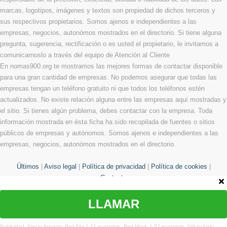
marcas, logotipos, imágenes y textos son propiedad de dichos terceros y
sus respectivos propietarios. Somos ajenos e independientes a las
empresas, negocios, autonómos mostrados en el directorio. Si tiene alguna
pregunta, sugerencia, rectificación o es usted el propietario, le invitamos a
comunicarnoslo a través del equipo de Atención al Cliente
En nomas900.org te mostramos las mejores formas de contactar disponible
para una gran cantidad de empresas. No podemos asegurar que todas las
empresas tengan un teléfono gratuito ni que todos los teléfonos estén
actualizados. No existe relación alguna entre las empresas aquí mostradas y
el sitio. Si tienes algún problema, debes contactar con la empresa. Toda
información mostrada en ésta ficha ha sido recopilada de fuentes o sitios
públicos de empresas y autónomos. Somos ajenos e independientes a las
empresas, negocios, autonómos mostrados en el directorio.
Últimos
|
Aviso legal
|
Política de privacidad
|
Política de cookies
|
Contacto
LLAMAR
© Copyright 2013 - 2026 Todos los derechos reservados
¿Te hemos ayudado?
Publicidad. Precio llamada: Red Fija 1,21 euros/min. Red Móvil. 1,57 euros/min. IVA incluido.