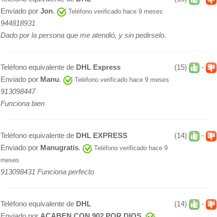
Enviado por
Jon
.
Teléfono verificado hace 9 meses
944818931
Dado por la persona que me atendió, y sin pedirselo.
Teléfono equivalente de
DHL Express
(15)
-
Enviado por
Manu
.
Teléfono verificado hace 9 meses
913098447
Funciona bien
Teléfono equivalente de
DHL EXPRESS
(14)
-
Enviado por
Manugratis
.
Teléfono verificado hace 9
meses
913098431 Funciona perfecto
Teléfono equivalente de
DHL
(14)
-
Enviado por
ACABEN CON 902 POR DIOS
.