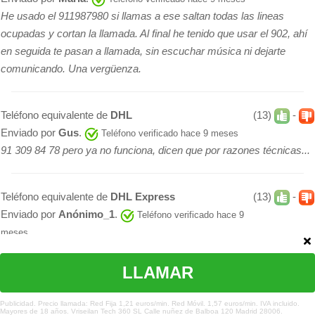
He usado el 911987980 si llamas a ese saltan todas las lineas
ocupadas y cortan la llamada. Al final he tenido que usar el 902, ahí
en seguida te pasan a llamada, sin escuchar música ni dejarte
comunicando. Una vergüenza.
Teléfono equivalente de
DHL
(13)
-
Enviado por
Gus
.
Teléfono verificado hace 9 meses
91 309 84 78 pero ya no funciona, dicen que por razones técnicas...
Teléfono equivalente de
DHL Express
(13)
-
Enviado por
Anónimo_1
.
Teléfono verificado hace 9
meses
913098447 sigue funcionando a fecha de hoy (19-06-2017). Muchas
gracias por la información anterior.
LLAMAR
¿Te hemos ayudado?
Publicidad. Precio llamada: Red Fija 1,21 euros/min. Red Móvil. 1,57 euros/min. IVA incluido.
Mayores de 18 años. Vriseilan Tech 360 SL Calle nuñez de Balboa 120 Madrid 28006.
Teléfono equivalente de
DHL Express
(12)
-