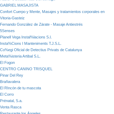
GABRIEL MASAJISTA
Confort Cuerpo y Mente, Masajes y tratamientos corporales en
Vitoria-Gasteiz
Fernando González de Zárate - Masaje Antiestrés
5Senses
Planell Vega Instal%lacions S.l.
Insta%Cions I Manteniments T.J.S.L.
Co%egi Oficial de Detectius Privats de Catalunya
Meta%isteria Artibal S.L.
El Fogon
CENTRO CANINO TRISQUEL
Pinar Del Rey
Brañavalera
El RIncón de tu mascota
El Corro
Prénatal, S.a.
Venta Rasca
Restaurante los Ángeles