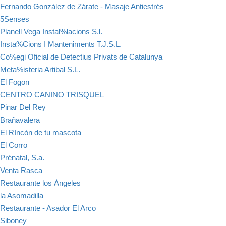
Fernando González de Zárate - Masaje Antiestrés
5Senses
Planell Vega Instal%lacions S.l.
Insta%Cions I Manteniments T.J.S.L.
Co%egi Oficial de Detectius Privats de Catalunya
Meta%isteria Artibal S.L.
El Fogon
CENTRO CANINO TRISQUEL
Pinar Del Rey
Brañavalera
El RIncón de tu mascota
El Corro
Prénatal, S.a.
Venta Rasca
Restaurante los Ángeles
la Asomadilla
Restaurante - Asador El Arco
Siboney