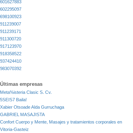
601627883
602295097
698100923
911239007
911239171
911300720
917123970
918358522
937424410
983070392
Últimas empresas
Meta%isteria Clasic S. Cv.
5SEIS7 Baila!
Xabier Otsoade Alda Gurruchaga
GABRIEL MASAJISTA
Confort Cuerpo y Mente, Masajes y tratamientos corporales en
Vitoria-Gasteiz