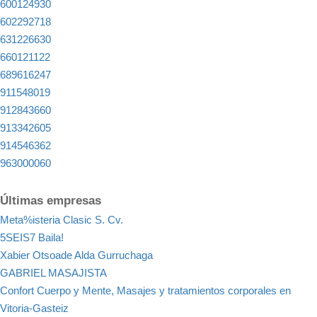
600124930
602292718
631226630
660121122
689616247
911548019
912843660
913342605
914546362
963000060
Últimas empresas
Meta%isteria Clasic S. Cv.
5SEIS7 Baila!
Xabier Otsoade Alda Gurruchaga
GABRIEL MASAJISTA
Confort Cuerpo y Mente, Masajes y tratamientos corporales en
Vitoria-Gasteiz