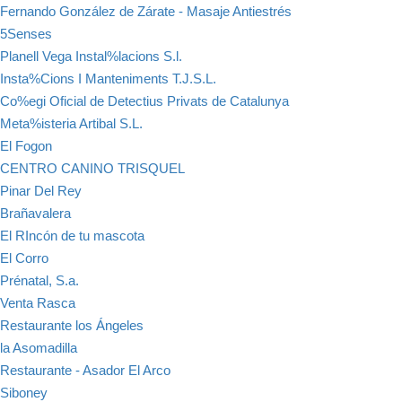
Fernando González de Zárate - Masaje Antiestrés
5Senses
Planell Vega Instal%lacions S.l.
Insta%Cions I Manteniments T.J.S.L.
Co%egi Oficial de Detectius Privats de Catalunya
Meta%isteria Artibal S.L.
El Fogon
CENTRO CANINO TRISQUEL
Pinar Del Rey
Brañavalera
El RIncón de tu mascota
El Corro
Prénatal, S.a.
Venta Rasca
Restaurante los Ángeles
la Asomadilla
Restaurante - Asador El Arco
Siboney