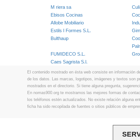
M riera sa
Cul
Ebisos Cocinas
Coc
Allobe Mobiliario
Indu
Estils I Formes S.L.
Gim
Bulthaup
Coo
Pal
FUMIDECO S.L.
Gro
Caes Sagrista S.l.
El contenido mostrado en ésta web consiste en información de t
de los datos. Las marcas, logotipos, imágenes y textos son 
mostrados en el directorio. Si tiene alguna pregunta, sugerenci
En nomas900.org te mostramos las mejores formas de contacta
los teléfonos estén actualizados. No existe relación alguna e
ficha ha sido recopilada de fuentes o sitios públicos de emp
SERV