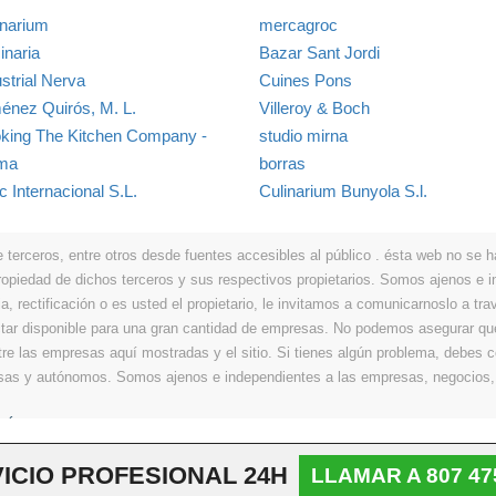
inarium
mercagroc
inaria
Bazar Sant Jordi
strial Nerva
Cuines Pons
énez Quirós, M. L.
Villeroy & Boch
king The Kitchen Company -
studio mirna
ma
borras
c Internacional S.L.
Culinarium Bunyola S.l.
erceros, entre otros desde fuentes accesibles al público . ésta web no se hace
propiedad de dichos terceros y sus respectivos propietarios. Somos ajenos e
a, rectificación o es usted el propietario, le invitamos a comunicarnoslo a tra
r disponible para una gran cantidad de empresas. No podemos asegurar que 
ntre las empresas aquí mostradas y el sitio. Si tienes algún problema, debes
resas y autónomos. Somos ajenos e independientes a las empresas, negocios,
Últimos
|
Aviso legal
|
Política de privacidad
|
Política de cookies
|
Contacto
ICIO PROFESIONAL 24H
LLAMAR A 807 47