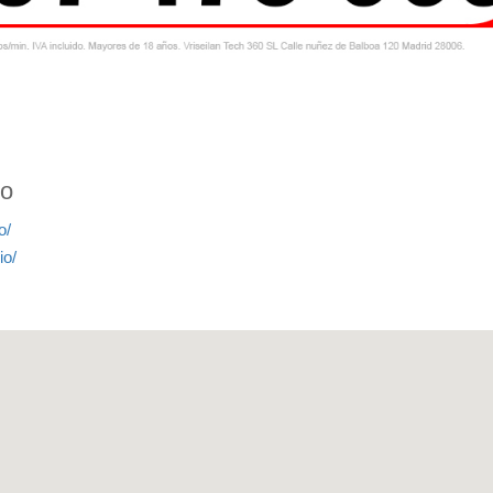
io
o/
io/