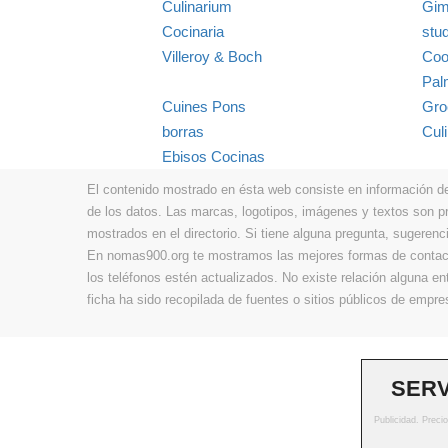
Culinarium
Gim
Cocinaria
stu
Villeroy & Boch
Coo
Pal
Cuines Pons
Gro
borras
Cul
Ebisos Cocinas
El contenido mostrado en ésta web consiste en información de t
de los datos. Las marcas, logotipos, imágenes y textos son 
mostrados en el directorio. Si tiene alguna pregunta, sugerenci
En nomas900.org te mostramos las mejores formas de contacta
los teléfonos estén actualizados. No existe relación alguna e
ficha ha sido recopilada de fuentes o sitios públicos de emp
SERV
Publicidad. Preci