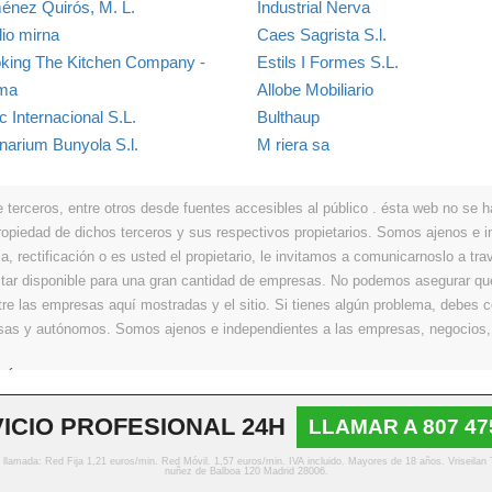
énez Quirós, M. L.
Industrial Nerva
dio mirna
Caes Sagrista S.l.
king The Kitchen Company -
Estils I Formes S.L.
ma
Allobe Mobiliario
c Internacional S.L.
Bulthaup
inarium Bunyola S.l.
M riera sa
erceros, entre otros desde fuentes accesibles al público . ésta web no se hace
propiedad de dichos terceros y sus respectivos propietarios. Somos ajenos e
a, rectificación o es usted el propietario, le invitamos a comunicarnoslo a tra
r disponible para una gran cantidad de empresas. No podemos asegurar que 
ntre las empresas aquí mostradas y el sitio. Si tienes algún problema, debes
resas y autónomos. Somos ajenos e independientes a las empresas, negocios,
Últimos
|
Aviso legal
|
Política de privacidad
|
Política de cookies
|
Contacto
ICIO PROFESIONAL 24H
LLAMAR A 807 47
© Copyright 2013 - 2026 Todos los derechos reservados
o llamada: Red Fija 1,21 euros/min. Red Móvil. 1,57 euros/min. IVA incluido. Mayores de 18 años. Vriseilan
nuñez de Balboa 120 Madrid 28006.