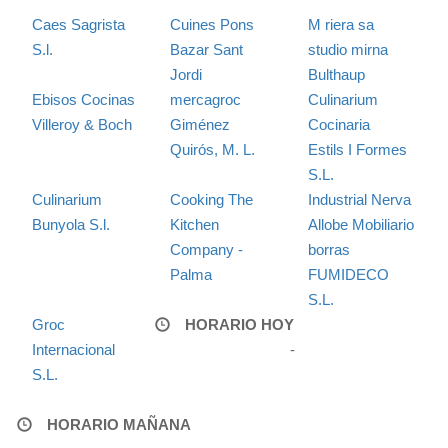
Caes Sagrista
Cuines Pons
M riera sa
S.l.
Bazar Sant
studio mirna
Jordi
Bulthaup
Ebisos Cocinas
mercagroc
Culinarium
Villeroy & Boch
Giménez
Cocinaria
Quirós, M. L.
Estils I Formes
S.L.
Culinarium
Cooking The
Industrial Nerva
Bunyola S.l.
Kitchen
Allobe Mobiliario
Company -
borras
Palma
FUMIDECO
S.L.
Groc
HORARIO HOY
Internacional
-
S.L.
HORARIO MAÑANA