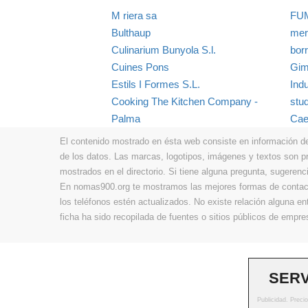
M riera sa
FUM
Bulthaup
mer
Culinarium Bunyola S.l.
bor
Cuines Pons
Gim
Estils I Formes S.L.
Indu
Cooking The Kitchen Company -
stu
Palma
Cae
El contenido mostrado en ésta web consiste en información de t
de los datos. Las marcas, logotipos, imágenes y textos son 
mostrados en el directorio. Si tiene alguna pregunta, sugerenci
En nomas900.org te mostramos las mejores formas de contacta
los teléfonos estén actualizados. No existe relación alguna e
ficha ha sido recopilada de fuentes o sitios públicos de emp
SERV
Publicidad. Preci