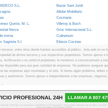
IDECO S.L.
Bazar Sant Jordi
cagroc
Allobe Mobiliario
ras
Cocinaria
énez Quirós, M. L.
Villeroy & Boch
strial Nerva
Groc Internacional S.L.
dio mirna
Culinarium
s Sagrista S.l.
Ebisos Cocinas
erceros, entre otros desde fuentes accesibles al público . ésta web no se hace
propiedad de dichos terceros y sus respectivos propietarios. Somos ajenos e
a, rectificación o es usted el propietario, le invitamos a comunicarnoslo a tra
r disponible para una gran cantidad de empresas. No podemos asegurar que 
ntre las empresas aquí mostradas y el sitio. Si tienes algún problema, debes
resas y autónomos. Somos ajenos e independientes a las empresas, negocios,
Últimos
|
Aviso legal
|
Política de privacidad
|
Política de cookies
|
Contacto
ICIO PROFESIONAL 24H
LLAMAR A 807 47
© Copyright 2013 - 2026 Todos los derechos reservados
o llamada: Red Fija 1,21 euros/min. Red Móvil. 1,57 euros/min. IVA incluido. Mayores de 18 años. Vriseilan
nuñez de Balboa 120 Madrid 28006.