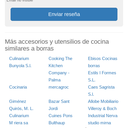
Email no visible
Enviar reseña
Más accesorios y utensilios de cocina
similares a borras
Culinarium
Cooking The
Ebisos Cocinas
Bunyola S.l.
Kitchen
borras
Company -
Estils I Formes
Palma
S.L.
Cocinaria
mercagroc
Caes Sagrista
S.l.
Giménez
Bazar Sant
Allobe Mobiliario
Quirós, M. L.
Jordi
Villeroy & Boch
Culinarium
Cuines Pons
Industrial Nerva
M riera sa
Bulthaup
studio mirna