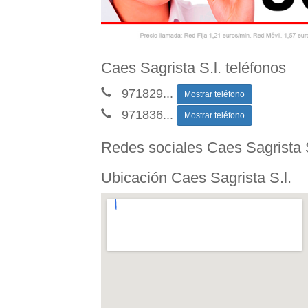
Caes Sagrista S.l. teléfonos
971829
...
Mostrar teléfono
971836
...
Mostrar teléfono
Redes sociales Caes Sagrista S
Ubicación Caes Sagrista S.l.