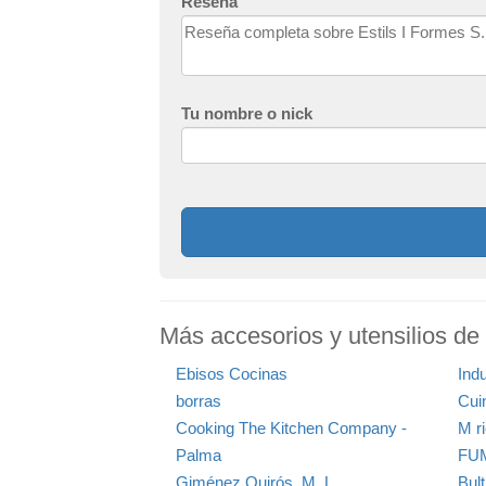
Reseña
Tu nombre o nick
Más accesorios y utensilios de 
Ebisos Cocinas
Indu
borras
Cui
Cooking The Kitchen Company -
M r
Palma
FUM
Giménez Quirós, M. L.
Bul