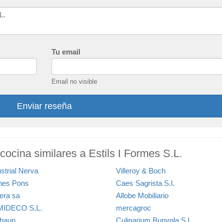
Tu email
Email no visible
Enviar reseña
cocina similares a Estils I Formes S.L.
strial Nerva
Villeroy & Boch
nes Pons
Caes Sagrista S.l.
iera sa
Allobe Mobiliario
IDECO S.L.
mercagroc
thaup
Culinarium Bunyola S.l.