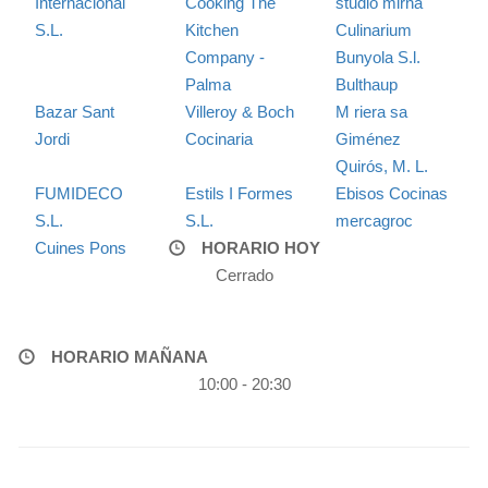
Internacional
Cooking The
studio mirna
S.L.
Kitchen
Culinarium
Company -
Bunyola S.l.
Palma
Bulthaup
Bazar Sant
Villeroy & Boch
M riera sa
Jordi
Cocinaria
Giménez
Quirós, M. L.
FUMIDECO
Estils I Formes
Ebisos Cocinas
S.L.
S.L.
mercagroc
Cuines Pons
HORARIO HOY
Cerrado
HORARIO MAÑANA
10:00 - 20:30