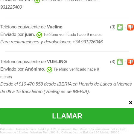
931225400
Teléfono equivalente de
Vueling
(3)
-
Enviado por
juan
.
Teléfono verificado hace 9 meses
Para reclamaciones y devoluciones: +34 931226046
Teléfono equivalente de
VUELING
(3)
-
Enviado por
Anónimo
.
Teléfono verificado hace 9
meses
Desde el 910 470 558 desde IBERIA en Horario de Lunes a Viernes
de 08 a 15 transfieren.(Vueling es de IBERIA).
Teléfono equivalente de
vuelan
(3)
-
LLAMAR
Enviado por
larry
.
Teléfono verificado hace 9 meses
931220851, funciona hoy mismo lo utilize y fue de maravilla
¿Te hemos ayudado?
Publicidad. Precio llamada: Red Fija 1,21 euros/min. Red Móvil. 1,57 euros/min. IVA incluido.
Mayores de 18 años. Vriseilan Tech 360 SL Calle nuñez de Balboa 120 Madrid 28006.