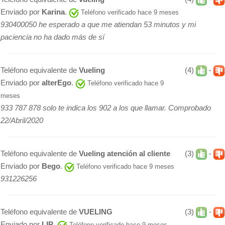
Enviado por
Karina
.
Teléfono verificado hace 9 meses
930400050 he esperado a que me atiendan 53 minutos y mi
paciencia no ha dado más de sí
Teléfono equivalente de
Vueling
(4)
-
Enviado por
alterEgo
.
Teléfono verificado hace 9
meses
933 787 878 solo te indica los 902 a los que llamar. Comprobado
22/Abril/2020
Teléfono equivalente de
Vueling atención al cliente
(3)
-
Enviado por
Bego
.
Teléfono verificado hace 9 meses
931226256
Teléfono equivalente de
VUELING
(3)
-
Enviado por
LIP
.
Teléfono verificado hace 9 meses