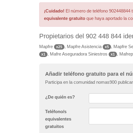
¡Cuidado!
El número de teléfono 902448844 tie
equivalente gratuito
que haya aportado la 
Propietarios del 902 448 844 id
Mapfre
, Mapfre Asistencia
, Mapfre S
x25
x5
, Mafre Aseguradora Siniestros
, Mafre
x1
x1
Añadir teléfono gratuito para el 
Participa en la comunidad nomas900 publican
¿De quién es?
Teléfono/s
equivalentes
gratuitos