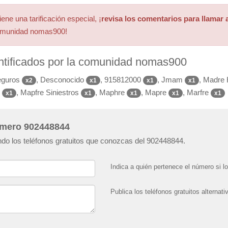
ne una tarificación especial, ¡
revisa los comentarios para llamar a
comunidad nomas900!
entificados por la comunidad nomas900
eguros
, Desconocido
, 915812000
, Jmam
, Madre
x2
x1
x1
x1
p
, Mapfre Siniestros
, Maphre
, Mapre
, Marfre
x1
x1
x1
x1
x1
número 902448844
do los teléfonos gratuitos que conozcas del 902448844.
Indica a quién pertenece el número si l
Publica los teléfonos gratuitos alterna