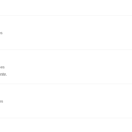
es
ses
nte.
es