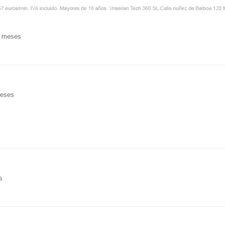
9 meses
meses
s