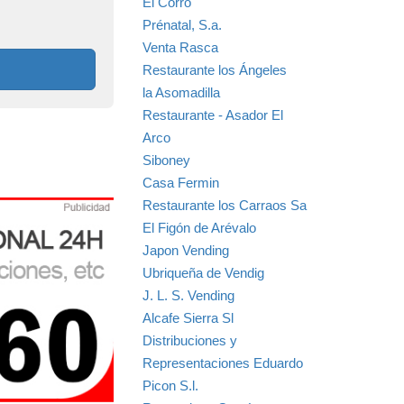
El Corro
Prénatal, S.a.
Venta Rasca
Restaurante los Ángeles
la Asomadilla
Restaurante - Asador El
Arco
Siboney
Casa Fermin
Restaurante los Carraos Sa
El Figón de Arévalo
Japon Vending
Ubriqueña de Vendig
J. L. S. Vending
Alcafe Sierra Sl
Distribuciones y
Representaciones Eduardo
Picon S.l.