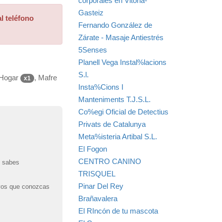
corporales en Vitoria-
Gasteiz
l teléfono
Fernando González de
Zárate - Masaje Antiestrés
5Senses
Planell Vega Instal%lacions
S.l.
 Hogar
, Mafre
x1
Insta%Cions I
Manteniments T.J.S.L.
Co%egi Oficial de Detectius
Privats de Catalunya
Meta%isteria Artibal S.L.
El Fogon
CENTRO CANINO
o sabes
TRISQUEL
Pinar Del Rey
tivos que conozcas
Brañavalera
El RIncón de tu mascota