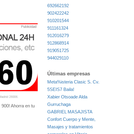
692662192
902422242
910201544
911161324
912016279
912868914
919051725
944029110
Últimas empresas
Meta%isteria Clasic S. Cv.
5SEIS7 Baila!
Xabier Otsoade Alda
Gurruchaga
 900! Ahorra en tu
GABRIEL MASAJISTA
Confort Cuerpo y Mente,
Masajes y tratamientos