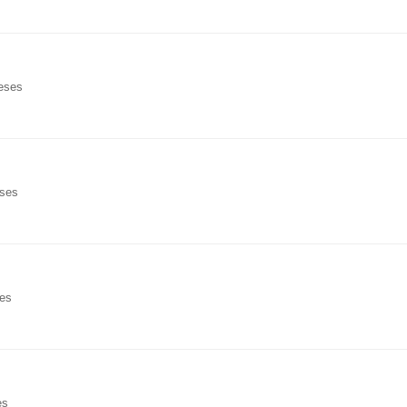
meses
eses
ses
es