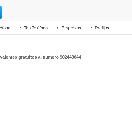
léfono
Top Teléfono
Empresas
Prefijos
ivalentes gratuitos al número 902448844