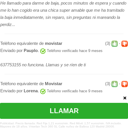
He llamado para darme de baja, pocos minutos de espera y cuando
me lo han cogido era una chica super amable que me ha tramitado
la baja inmediatamente, sin reparo, sin preguntas ni mareando la
perdiz...
Teléfono equivalente de
movistar
(3)
-
Enviado por
Pauplo
.
Teléfono verificado hace 9 meses
637753155 no funciona. Llamas y se ríen de ti
Teléfono equivalente de
Movistar
(3)
-
Enviado por
Lorena
.
Teléfono verificado hace 9 meses
El teléfono 917071005 no es el equivalente al 902110010.
LLAMAR
Teléfono equivalente de
prisa
(3)
-
¿Te hemos ayudado?
Enviado por
hastalosde902
.
Publicidad. Precio llamada: Red Fija 1,21 euros/min. Red Móvil. 1,57 euros/min. IVA incluido.
Teléfono verificado hace 9
Mayores de 18 años. Vriseilan Tech 360 SL Calle nuñez de Balboa 120 Madrid 28006.