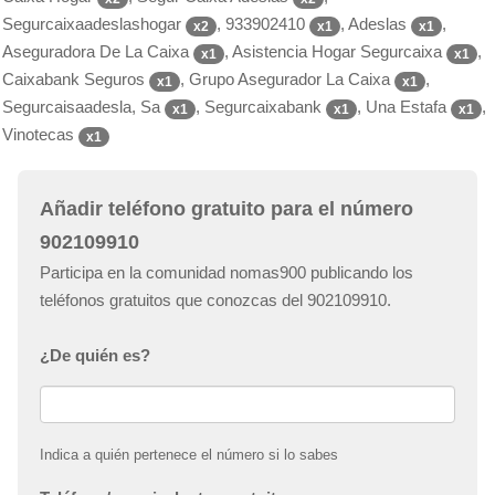
Segurcaixaadeslashogar
, 933902410
, Adeslas
,
x2
x1
x1
Aseguradora De La Caixa
, Asistencia Hogar Segurcaixa
,
x1
x1
Caixabank Seguros
, Grupo Asegurador La Caixa
,
x1
x1
Segurcaisaadesla, Sa
, Segurcaixabank
, Una Estafa
,
x1
x1
x1
Vinotecas
x1
Añadir teléfono gratuito para el número
902109910
Participa en la comunidad nomas900 publicando los
teléfonos gratuitos que conozcas del 902109910.
¿De quién es?
Indica a quién pertenece el número si lo sabes