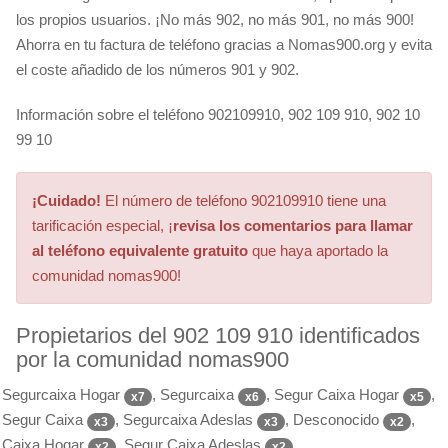
los propios usuarios. ¡No más 902, no más 901, no más 900!
Ahorra en tu factura de teléfono gracias a Nomas900.org y evita
el coste añadido de los números 901 y 902.
Información sobre el teléfono 902109910, 902 109 910, 902 10
99 10
¡Cuidado!
El número de teléfono 902109910 tiene una
tarificación especial, ¡
revisa los comentarios para llamar
al teléfono equivalente gratuito
que haya aportado la
comunidad nomas900!
Propietarios del 902 109 910 identificados
por la comunidad nomas900
Segurcaixa Hogar
, Segurcaixa
, Segur Caixa Hogar
,
x7
x6
x5
Segur Caixa
, Segurcaixa Adeslas
, Desconocido
,
x3
x3
x2
Caixa Hogar
, Segur Caixa Adeslas
,
x2
x2