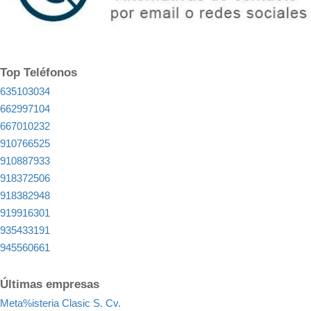
Top Teléfonos
635103034
662997104
667010232
910766525
910887933
918372506
918382948
919916301
935433191
945560661
Últimas empresas
Meta%isteria Clasic S. Cv.