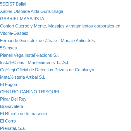
5SEIS7 Baila!
Xabier Otsoade Alda Gurruchaga
GABRIEL MASAJISTA
Confort Cuerpo y Mente, Masajes y tratamientos corporales en
Vitoria-Gasteiz
Fernando González de Zárate - Masaje Antiestrés
5Senses
Planell Vega Instal%lacions S.l.
Insta%Cions I Manteniments T.J.S.L.
Co%egi Oficial de Detectius Privats de Catalunya
Meta%isteria Artibal S.L.
El Fogon
CENTRO CANINO TRISQUEL
Pinar Del Rey
Brañavalera
El RIncón de tu mascota
El Corro
Prénatal, S.a.