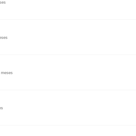
eses
meses
9 meses
es