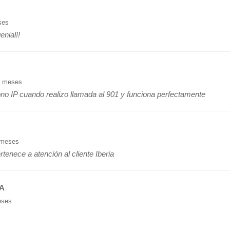
ses
enial!!
9 meses
fono IP cuando realizo llamada al 901 y funciona perfectamente
 meses
tenece a atención al cliente Iberia
IA
eses