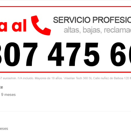
te
e 9 meses
meses