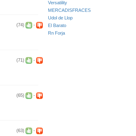
Versatility
MERCADISFRACES
Udol de Llop
(74)
-
El Barato
Rn Forja
(71)
-
(65)
-
(63)
-