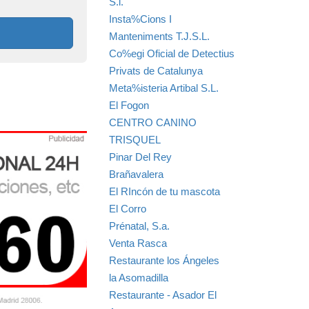
S.l.
Insta%Cions I
Manteniments T.J.S.L.
Co%egi Oficial de Detectius
Privats de Catalunya
Meta%isteria Artibal S.L.
El Fogon
CENTRO CANINO
TRISQUEL
Pinar Del Rey
Brañavalera
El RIncón de tu mascota
El Corro
Prénatal, S.a.
Venta Rasca
Restaurante los Ángeles
la Asomadilla
Restaurante - Asador El