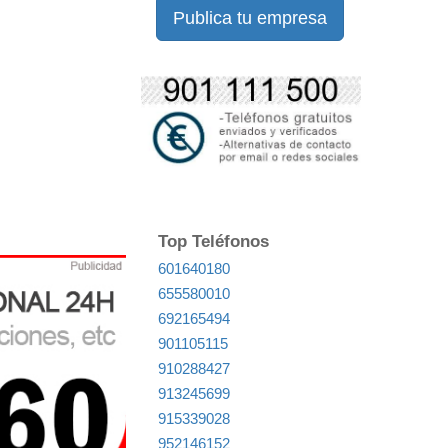
Publica tu empresa
Top Teléfonos
601640180
655580010
692165494
901105115
910288427
913245699
915339028
952146152