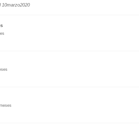
el 10marzo2020
os
ses
eses
 meses