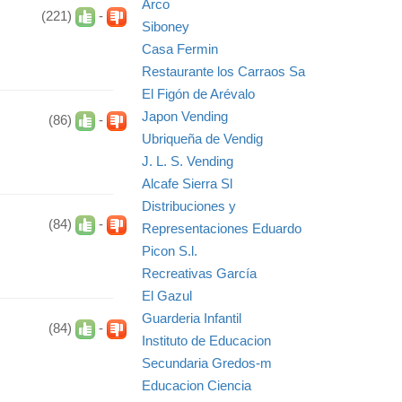
Arco
(221)
-
Siboney
Casa Fermin
Restaurante los Carraos Sa
El Figón de Arévalo
Japon Vending
(86)
-
Ubriqueña de Vendig
J. L. S. Vending
Alcafe Sierra Sl
Distribuciones y
(84)
-
Representaciones Eduardo
Picon S.l.
Recreativas García
El Gazul
Guarderia Infantil
(84)
-
Instituto de Educacion
Secundaria Gredos-m
Educacion Ciencia