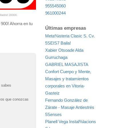
955545060
961000244
 900! Ahorra en tu
Últimas empresas
Meta%isteria Clasic S. Cv.
5SEIS7 Baila!
Xabier Otsoade Alda
Gurruchaga
GABRIEL MASAJISTA
Confort Cuerpo y Mente,
Masajes y tratamientos
o sabes
corporales en Vitoria-
Gasteiz
tivos que conozcas
Fernando González de
Zárate - Masaje Antiestrés
5Senses
Planell Vega Instal%lacions