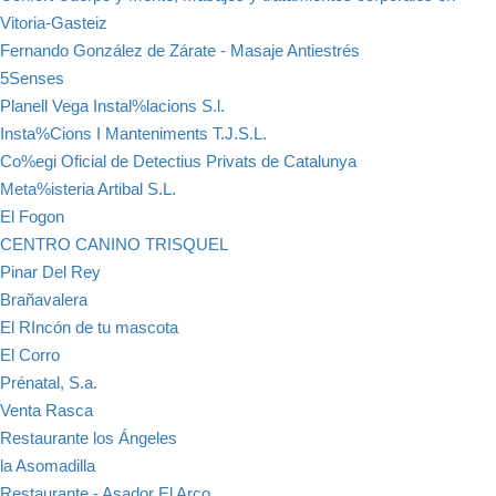
Vitoria-Gasteiz
Fernando González de Zárate - Masaje Antiestrés
5Senses
Planell Vega Instal%lacions S.l.
Insta%Cions I Manteniments T.J.S.L.
Co%egi Oficial de Detectius Privats de Catalunya
Meta%isteria Artibal S.L.
El Fogon
CENTRO CANINO TRISQUEL
Pinar Del Rey
Brañavalera
El RIncón de tu mascota
El Corro
Prénatal, S.a.
Venta Rasca
Restaurante los Ángeles
la Asomadilla
Restaurante - Asador El Arco