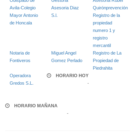
Obispado de
Gestoria
Asesoria Rubel
Avila-Colegio
Asesoria Diaz
Quirónprevención
Mayor Antonio
S.l.
Registro de la
de Honcala
propiedad
numero 1 y
registro
mercantil
Notaria de
Miguel Angel
Registro de La
Fontiveros
Gomez Perlado
Propiedad de
Piedrahita
Operadora
HORARIO HOY
Gredos S.L.
-
HORARIO MAÑANA
-