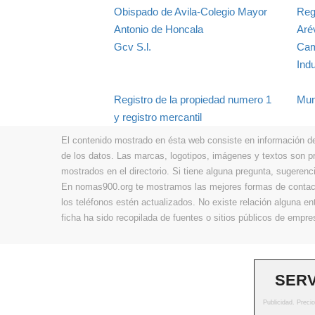
Obispado de Avila-Colegio Mayor
Reg
Antonio de Honcala
Aré
Gcv S.l.
Cam
Indu
Registro de la propiedad numero 1
Munc
y registro mercantil
El contenido mostrado en ésta web consiste en información de t
de los datos. Las marcas, logotipos, imágenes y textos son 
mostrados en el directorio. Si tiene alguna pregunta, sugerenci
En nomas900.org te mostramos las mejores formas de contacta
los teléfonos estén actualizados. No existe relación alguna e
ficha ha sido recopilada de fuentes o sitios públicos de emp
SERV
Publicidad. Preci