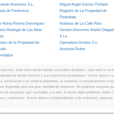
nando Asesores S.L.
Miguel Angel Gomez Perlado
aria de Fontiveros
Registro de La Propiedad de
Piedrahita
e Maria Resina Dominguez
Notarios de La Calle Rios
aria Madrigal de Las Altas
Gestion Asesores Martin Delgad
res
S.l.u.
istro de la Propiedad de
Operadora Gredos S.L.
valo
Asesoria Rubel
venlabor
erceros, entre otros desde fuentes accesibles al público . ésta web no se hace
propiedad de dichos terceros y sus respectivos propietarios. Somos ajenos e
a, rectificación o es usted el propietario, le invitamos a comunicarnoslo a tra
r disponible para una gran cantidad de empresas. No podemos asegurar que 
ntre las empresas aquí mostradas y el sitio. Si tienes algún problema, debes
resas y autónomos. Somos ajenos e independientes a las empresas, negocios,
Últimos
|
Aviso legal
|
Política de privacidad
|
Política de cookies
|
Contacto