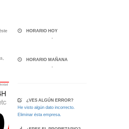
éste
HORARIO HOY
-
s,
HORARIO MAÑANA
-
¿VES ALGÚN ERROR?
He visto algún dato incorrecto.
Eliminar ésta empresa.
¿ERES EL PROPIETARIO?