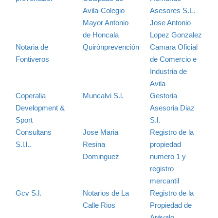
Avila-Colegio
Asesores S.L.
Mayor Antonio
Jose Antonio
de Honcala
Lopez Gonzalez
Notaria de
Quirónprevención
Camara Oficial
Fontiveros
de Comercio e
Industria de
Avila
Coperalia
Muncalvi S.l.
Gestoria
Development &
Asesoria Diaz
Sport
S.l.
Consultans
Jose Maria
Registro de la
S.l.l..
Resina
propiedad
Dominguez
numero 1 y
registro
mercantil
Gcv S.l.
Notarios de La
Registro de la
Calle Rios
Propiedad de
Arévalo