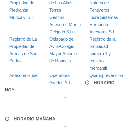
Propiedad de
de Las Altas
Notaria de
Piedrahita
Torres
Fontiveros
Muncalvi S.l.
Gestion
Indra Sistemas
Asesores Martin
Hernando
Delgado S.l.u.
Asesores S.L.
Registro de La
Obispado de
Registro de la
Propiedad de
Avila-Colegio
propiedad
Arenas de San
Mayor Antonio
numero 1 y
Pedro
de Honcala
registro
mercantil
Asesoria Rubel
Operadora
Quirónprevención
Gredos S.L.
HORARIO
HOY
-
HORARIO MAÑANA
-