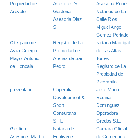
Propiedad de
Asesores S.L.
Asesoria Rubel
Arévalo
Gestoria
Notarios de La
Asesoria Diaz
Calle Rios
S.l.
Miguel Angel
Gomez Perlado
Obispado de
Registro de La
Notaria Madrigal
Avila-Colegio
Propiedad de
de Las Altas
Mayor Antonio
Arenas de San
Torres
de Honcala
Pedro
Registro de La
Propiedad de
Piedrahita
prevenlabor
Coperalia
Jose Maria
Development &
Resina
Sport
Dominguez
Consultans
Operadora
S.l.l..
Gredos S.L.
Gestion
Notaria de
Camara Oficial
Asesores Martin
Fontiveros
de Comercio e