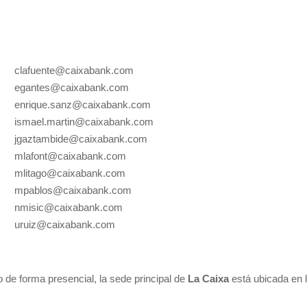
clafuente@caixabank.com
egantes@caixabank.com
enrique.sanz@caixabank.com
ismael.martin@caixabank.com
jgaztambide@caixabank.com
mlafont@caixabank.com
mlitago@caixabank.com
mpablos@caixabank.com
nmisic@caixabank.com
uruiz@caixabank.com
de forma presencial, la sede principal de
La Caixa
está ubicada en l