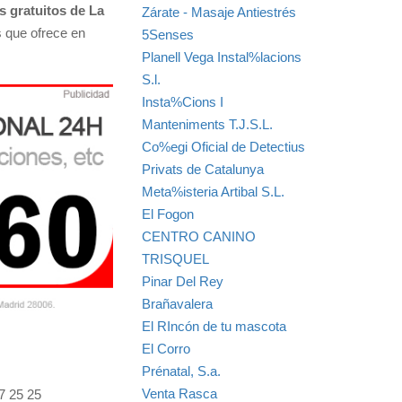
s gratuitos de La
Zárate - Masaje Antiestrés
s que ofrece en
5Senses
Planell Vega Instal%lacions
S.l.
Insta%Cions I
Manteniments T.J.S.L.
Co%egi Oficial de Detectius
Privats de Catalunya
Meta%isteria Artibal S.L.
El Fogon
CENTRO CANINO
TRISQUEL
Pinar Del Rey
Brañavalera
El RIncón de tu mascota
El Corro
Prénatal, S.a.
Venta Rasca
7 25 25