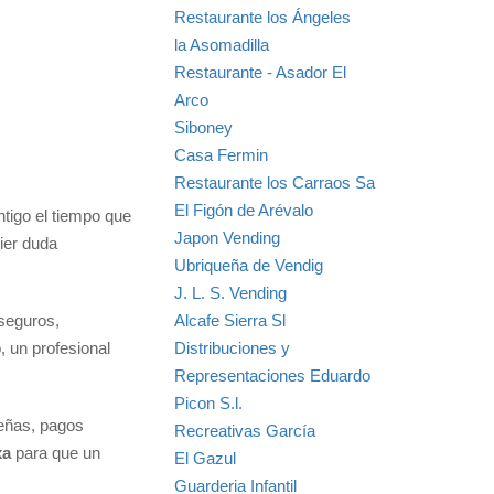
Restaurante los Ángeles
la Asomadilla
Restaurante - Asador El
Arco
Siboney
Casa Fermin
Restaurante los Carraos Sa
El Figón de Arévalo
ntigo el tiempo que
Japon Vending
ier duda
Ubriqueña de Vendig
J. L. S. Vending
Alcafe Sierra Sl
 seguros,
Distribuciones y
, un profesional
Representaciones Eduardo
Picon S.l.
señas, pagos
Recreativas García
xa
para que un
El Gazul
Guarderia Infantil