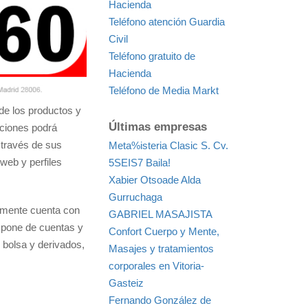
Hacienda
Teléfono atención Guardia
Civil
Teléfono gratuito de
Hacienda
Teléfono de Media Markt
de los productos y
Últimas empresas
aciones podrá
 través de sus
Meta%isteria Clasic S. Cv.
web y perfiles
5SEIS7 Baila!
Xabier Otsoade Alda
Gurruchaga
almente cuenta con
GABRIEL MASAJISTA
spone de cuentas y
Confort Cuerpo y Mente,
 bolsa y derivados,
Masajes y tratamientos
corporales en Vitoria-
Gasteiz
Fernando González de