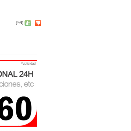
(99)
-