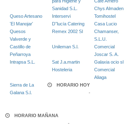
para Higiene y
Café Arriero
Sanidad S.L.
Chys Almaden
Queso Artesano
Interservi
Tomihostel
'El Manojar'
D"lucía Catering
Casa Lucio
Quesos
Remex 2002 Sl
Chamanser,
Valverde y
S.L.U.
Castillo de
Unileman S.l.
Comercial
Peñarroya
Joscar S. A.
Intrapsa S.L.
Sat J.a.martin
Galaxia ocio sl
Hosteleria
Comercial
Aliaga
Sierra de La
HORARIO HOY
Galana S.l.
-
HORARIO MAÑANA
-