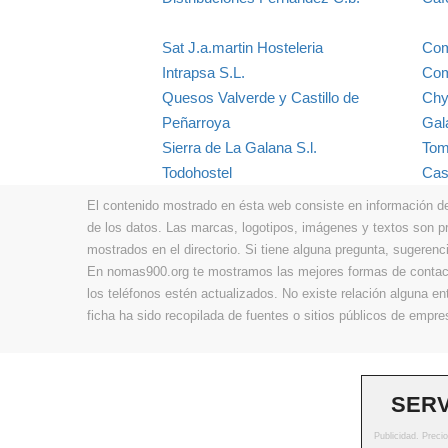
Sat J.a.martin Hosteleria
Com
Intrapsa S.L.
Com
Quesos Valverde y Castillo de
Chy
Peñarroya
Gala
Sierra de La Galana S.l.
Tom
Todohostel
Cas
El contenido mostrado en ésta web consiste en información de t
de los datos. Las marcas, logotipos, imágenes y textos son 
mostrados en el directorio. Si tiene alguna pregunta, sugerenci
En nomas900.org te mostramos las mejores formas de contacta
los teléfonos estén actualizados. No existe relación alguna e
ficha ha sido recopilada de fuentes o sitios públicos de emp
SERV
Publicidad. Preci