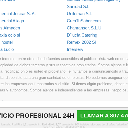
Sanidad S.L.
ercial Joscar S. A.
Unileman S.l.
ercial Aliaga
CreaTuSabor.com
s Almaden
Chamanser, S.L.U.
xia ocio sl
D"lucía Catering
ihostel
Remex 2002 Sl
a Lucio
Interservi
erceros, entre otros desde fuentes accesibles al público . ésta web no se hace
propiedad de dichos terceros y sus respectivos propietarios. Somos ajenos e
a, rectificación o es usted el propietario, le invitamos a comunicarnoslo a tra
r disponible para una gran cantidad de empresas. No podemos asegurar que 
ntre las empresas aquí mostradas y el sitio. Si tienes algún problema, debes
resas y autónomos. Somos ajenos e independientes a las empresas, negocios,
Últimos
|
Aviso legal
|
Política de privacidad
|
Política de cookies
|
Contacto
ICIO PROFESIONAL 24H
LLAMAR A 807 47
© Copyright 2013 - 2026 Todos los derechos reservados
o llamada: Red Fija 1,21 euros/min. Red Móvil. 1,57 euros/min. IVA incluido. Mayores de 18 años. Vriseilan
nuñez de Balboa 120 Madrid 28006.