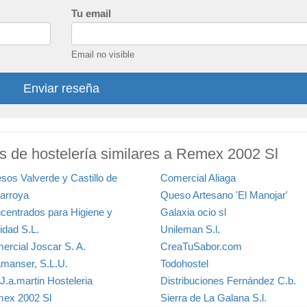
Tu email
Email no visible
Enviar reseña
os de hostelería similares a Remex 2002 Sl
sos Valverde y Castillo de
Comercial Aliaga
arroya
Queso Artesano 'El Manojar'
centrados para Higiene y
Galaxia ocio sl
idad S.L.
Unileman S.l.
ercial Joscar S. A.
CreaTuSabor.com
manser, S.L.U.
Todohostel
J.a.martin Hosteleria
Distribuciones Fernández C.b.
ex 2002 Sl
Sierra de La Galana S.l.