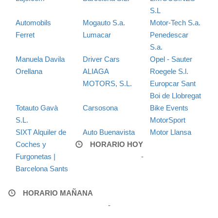
S.L
Automobils
Mogauto S.a.
Motor-Tech S.a.
Ferret
Lumacar
Penedescar
S.a.
Manuela Davila
Driver Cars
Opel - Sauter
Orellana
ALIAGA
Roegele S.l.
MOTORS, S.L.
Europcar Sant
Boi de Llobregat
Totauto Gavà
Carsosona
Bike Events
S.L.
MotorSport
SIXT Alquiler de
Auto Buenavista
Motor Llansa
Coches y
HORARIO HOY
Furgonetas |
-
Barcelona Sants
HORARIO MAÑANA
-