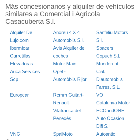
Más concesionarios y alquiler de vehículos
similares a Comercial i Agricola
Casacuberta S.l.
Alquiler De
Andreu 4 X 4
Sanfeliu Motors
Lujo.com
Automobils S.l.
S.l.
Ibermicar
Avis Alquiler de
Spacers
Carretillas
coches
Copuch S.L.
Elevadoras
Motor Main
Mondorent
Auca Services
Opel -
Cial.
Scp
Automòbils Rijor
D'automobils
Farres, S.L.
Europcar
Remm Guitart-
VO
Renault-
Catalunya Motor
Vilafranca del
ECOandONE
Penedès
Auto Ocasion
Difi S.l.
VNG
SpaiMoto
Autoantic