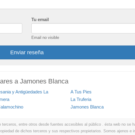
Tu email
Email no visible
Enviar reseña
lares a Jamones Blanca
esania y Antigüedades La
A Tus Pies
mera
La Truferia
Calamochino
Jamones Blanca
erceros, entre otros desde fuentes accesibles al público . ésta web no se hace
propiedad de dichos terceros y sus respectivos propietarios. Somos ajenos e