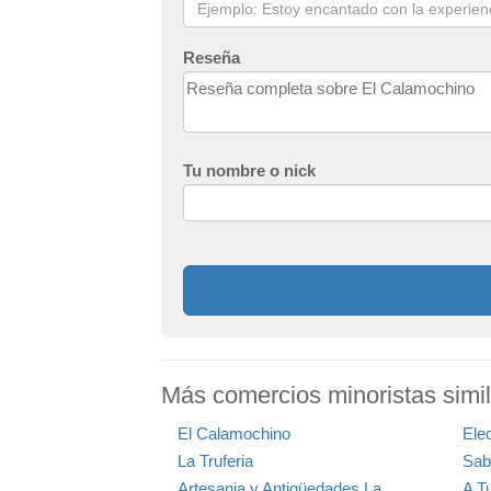
Reseña
Tu nombre o nick
Más comercios minoristas simi
El Calamochino
Ele
La Truferia
Sab
Artesania y Antigüedades La
A T