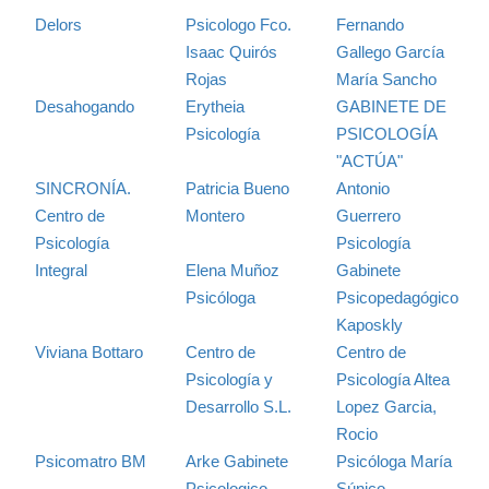
Delors
Psicologo Fco.
Fernando
Isaac Quirós
Gallego García
Rojas
María Sancho
Desahogando
Erytheia
GABINETE DE
Psicología
PSICOLOGÍA
"ACTÚA"
SINCRONÍA.
Patricia Bueno
Antonio
Centro de
Montero
Guerrero
Psicología
Psicología
Integral
Elena Muñoz
Gabinete
Psicóloga
Psicopedagógico
Kaposkly
Viviana Bottaro
Centro de
Centro de
Psicología y
Psicología Altea
Desarrollo S.L.
Lopez Garcia,
Rocio
Psicomatro BM
Arke Gabinete
Psicóloga María
Psicologico
Súnico