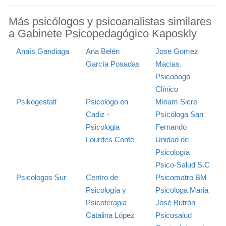
Más psicólogos y psicoanalistas similares
a Gabinete Psicopedagógico Kaposkly
Anaís Gandiaga
Ana Belén
Jose Gomez
García Posadas
Macias.
Psicoóogo
Clínico
Psikogestalt
Psicologo en
Miriam Sicre
Cadiz -
Psícóloga San
Psicologia
Fernando
Lourdes Conte
Unidad de
Psicología
Psico-Salud S.C
Psicologos Sur
Centro de
Psicomatro BM
Psicología y
Psicologa Maria
Psicoterapia
José Butrón
Catalina López
Psicosalud