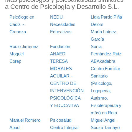
a Centro de Psicología y Desarrollo S.L.
Psicólogo en
NEDU
Lidia Pardo Piña
Cádiz ~
Necesidades
Delors
Creanza
Educativas
María Laínez
García
Rocio Jimenez
Fundación
Sonia
Moguel
ANAED
Fernández Ruiz
Corep
TERESA
ABAkadabra
MORALES
Centro Familiar
AGUILAR -
Sanitario
CENTRO DE
(Psicologo,
INTERVENCIÓN
Logopeda,
PSICOLÓGICA
Autismo,
Y EDUCATIVA
Fisioterapeuta y
más) en Rota
Manuel Romero
Psicosalud
Miguel Angel
Abad
Centro Integral
Souza Tamayo