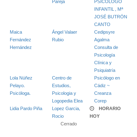
Pareja
PSICOLOGO
INFANTIL , Mª
JOSÉ BUTRÓN
CANTO
Maica
Ángel Valaer
Cedipsyre
Fernández
Rubio
Agalma
Hernández
Consulta de
Psicología
Clínica y
Psiquiatría
Lola Núñez
Centro de
Psicólogo en
Pelayo.
Estudios,
Cádiz ~
Psicóloga.
Psicologia y
Creanza
Logopedia Elea
Corep
Lidia Pardo Piña
Lopez Garcia,
HORARIO
Rocio
HOY
Cerrado