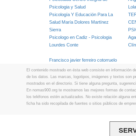
Psicologia y Salud
Lol
Psicología Y Educación Para La
TE
Salud María Dolores Martínez
CE
Sierra
PS
Psicologo en Cadiz - Psicologia
Aga
Lourdes Conte
Clín
Francisco javier ferreiro cotorruelo
El contenido mostrado en ésta web consiste en información de t
de los datos. Las marcas, logotipos, imágenes y textos son 
mostrados en el directorio. Si tiene alguna pregunta, sugerenci
En nomas900.org te mostramos las mejores formas de contacta
los teléfonos estén actualizados. No existe relación alguna e
ficha ha sido recopilada de fuentes o sitios públicos de emp
SERV