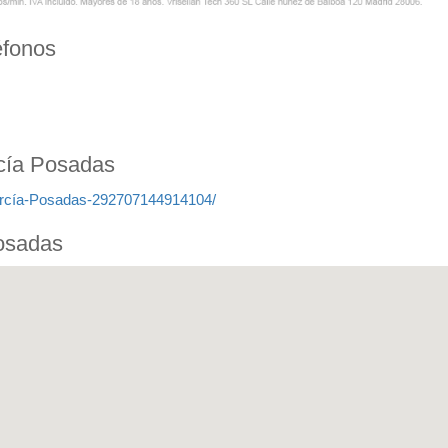
éfonos
cía Posadas
arcía-Posadas-292707144914104/
osadas