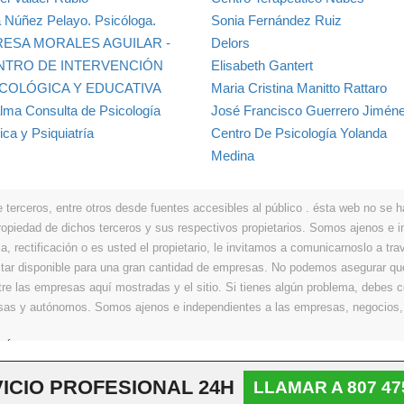
a Núñez Pelayo. Psicóloga.
Sonia Fernández Ruiz
RESA MORALES AGUILAR -
Delors
NTRO DE INTERVENCIÓN
Elisabeth Gantert
ICOLÓGICA Y EDUCATIVA
Maria Cristina Manitto Rattaro
lma Consulta de Psicología
José Francisco Guerrero Jimén
ica y Psiquiatría
Centro De Psicología Yolanda
Medina
erceros, entre otros desde fuentes accesibles al público . ésta web no se hace
propiedad de dichos terceros y sus respectivos propietarios. Somos ajenos e
a, rectificación o es usted el propietario, le invitamos a comunicarnoslo a tra
r disponible para una gran cantidad de empresas. No podemos asegurar que 
ntre las empresas aquí mostradas y el sitio. Si tienes algún problema, debes
resas y autónomos. Somos ajenos e independientes a las empresas, negocios,
Últimos
|
Aviso legal
|
Política de privacidad
|
Política de cookies
|
Contacto
ICIO PROFESIONAL 24H
LLAMAR A 807 47