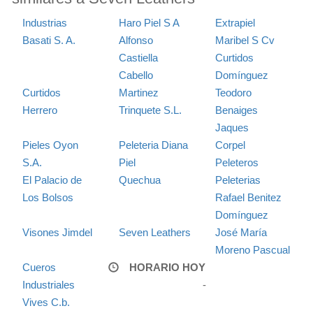
Industrias
Haro Piel S A
Extrapiel
Basati S. A.
Alfonso
Maribel S Cv
Castiella
Curtidos
Cabello
Domínguez
Curtidos
Martinez
Teodoro
Herrero
Trinquete S.L.
Benaiges
Jaques
Pieles Oyon
Peleteria Diana
Corpel
S.A.
Piel
Peleteros
El Palacio de
Quechua
Peleterias
Los Bolsos
Rafael Benitez
Domínguez
Visones Jimdel
Seven Leathers
José María
Moreno Pascual
Cueros
HORARIO HOY
Industriales
-
Vives C.b.