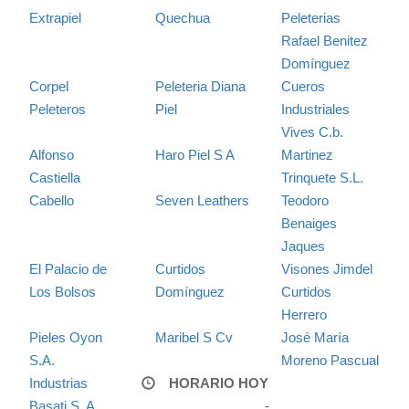
Extrapiel
Quechua
Peleterias
Rafael Benitez
Domínguez
Corpel
Peleteria Diana
Cueros
Peleteros
Piel
Industriales
Vives C.b.
Alfonso
Haro Piel S A
Martinez
Castiella
Trinquete S.L.
Cabello
Seven Leathers
Teodoro
Benaiges
Jaques
El Palacio de
Curtidos
Visones Jimdel
Los Bolsos
Domínguez
Curtidos
Herrero
Pieles Oyon
Maribel S Cv
José María
S.A.
Moreno Pascual
Industrias
HORARIO HOY
Basati S. A.
-