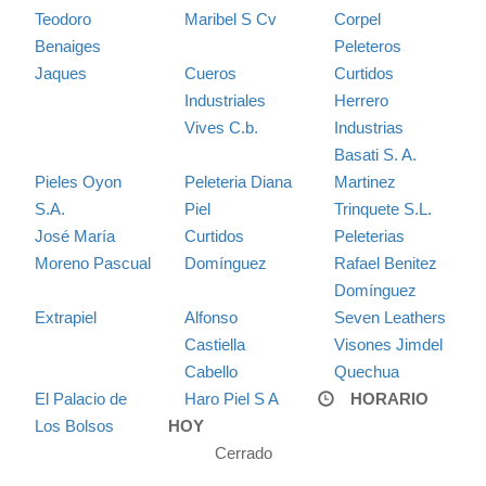
Teodoro
Maribel S Cv
Corpel
Benaiges
Peleteros
Jaques
Cueros
Curtidos
Industriales
Herrero
Vives C.b.
Industrias
Basati S. A.
Pieles Oyon
Peleteria Diana
Martinez
S.A.
Piel
Trinquete S.L.
José María
Curtidos
Peleterias
Moreno Pascual
Domínguez
Rafael Benitez
Domínguez
Extrapiel
Alfonso
Seven Leathers
Castiella
Visones Jimdel
Cabello
Quechua
El Palacio de
Haro Piel S A
HORARIO
Los Bolsos
HOY
Cerrado