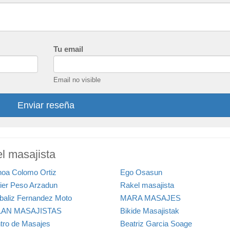
Tu email
Email no visible
Enviar reseña
l masajista
hoa Colomo Ortiz
Ego Osasun
ier Peso Arzadun
Rakel masajista
ibaliz Fernandez Moto
MARA MASAJES
LAN MASAJISTAS
Bikide Masajistak
tro de Masajes
Beatriz Garcia Soage