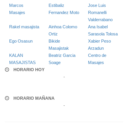
Marcos
Estibaliz
Jose Luis
Masajes
Fernandez Moto
Romanelli
Valderrabano
Rakel masajista
Ainhoa Colomo
Ana Isabel
Ortiz
Sarasola Tolosa
Ego Osasun
Bikide
Xabier Peso
Masajistak
Arzadun
KALAN
Beatriz Garcia
Centro de
MASAJISTAS
Soage
Masajes
HORARIO HOY
-
HORARIO MAÑANA
-