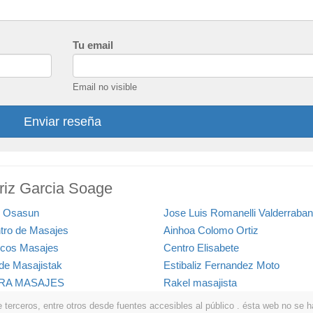
Tu email
Email no visible
Enviar reseña
triz Garcia Soage
 Osasun
Jose Luis Romanelli Valderraba
tro de Masajes
Ainhoa Colomo Ortiz
cos Masajes
Centro Elisabete
ide Masajistak
Estibaliz Fernandez Moto
RA MASAJES
Rakel masajista
erceros, entre otros desde fuentes accesibles al público . ésta web no se hace