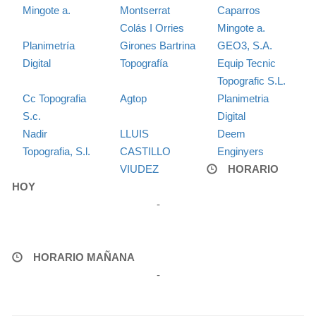
Mingote a.
Montserrat
Caparros
Colás I Orries
Mingote a.
Planimetría
Girones Bartrina
GEO3, S.A.
Digital
Topografía
Equip Tecnic
Topografic S.L.
Cc Topografia
Agtop
Planimetria
S.c.
Digital
Nadir
LLUIS
Deem
Topografia, S.l.
CASTILLO
Enginyers
VIUDEZ
HORARIO
HOY
-
HORARIO MAÑANA
-